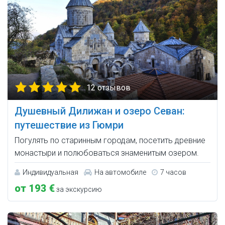
12 отзывов
Душевный Дилижан и озеро Севан:
путешествие из Гюмри
Погулять по старинным городам, посетить древние
монастыри и полюбоваться знаменитым озером.
Индивидуальная
На автомобиле
7 часов
от 193 €
за экскурсию