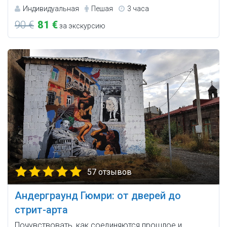
Индивидуальная
Пешая
3 часа
90 €
81 €
за экскурсию
57 отзывов
Андерграунд Гюмри: от дверей до
стрит-арта
Почувствовать, как соединяются прошлое и