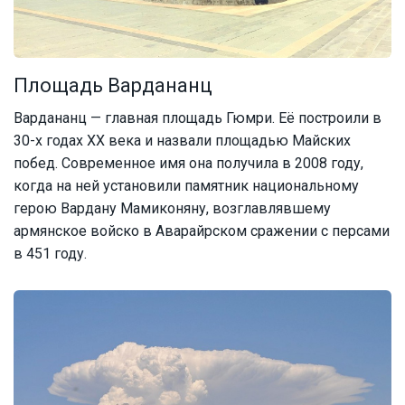
Площадь Вардананц
Вардананц — главная площадь Гюмри. Её построили в
30-х годах XX века и назвали площадью Майских
побед. Современное имя она получила в 2008 году,
когда на ней установили памятник национальному
герою Вардану Мамиконяну, возглавлявшему
армянское войско в Аварайрском сражении с персами
в 451 году.