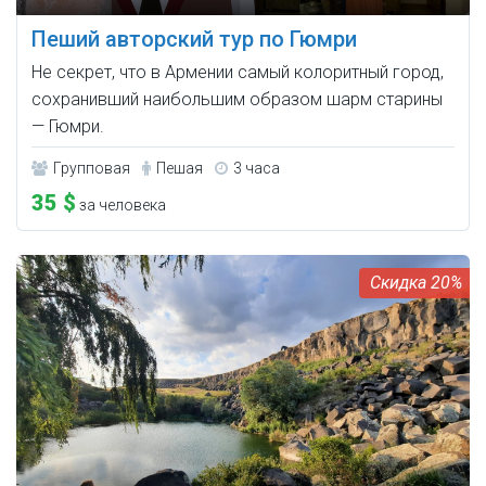
Пеший авторский тур по Гюмри
Не секрет, что в Армении самый колоритный город,
сохранивший наибольшим образом шарм старины
— Гюмри.
Групповая
Пешая
3 часа
35 $
за человека
20%