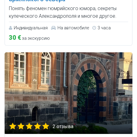
Понять феномен гюмрийского юмора, секреты
купеческого Александрополя и многое другое.
Индивидуальная
На автомобиле
3 часа
30 €
за экскурсию
2 отзыва