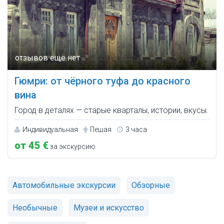
Гюмри: от чёрного туфа до красного
вина
Город в деталях — старые кварталы, истории, вкусы.
Индивидуальная
Пешая
3 часа
от 45 €
за экскурсию
Автомобильные экскурсии
Обзорные
Необычные
Музеи и искусство