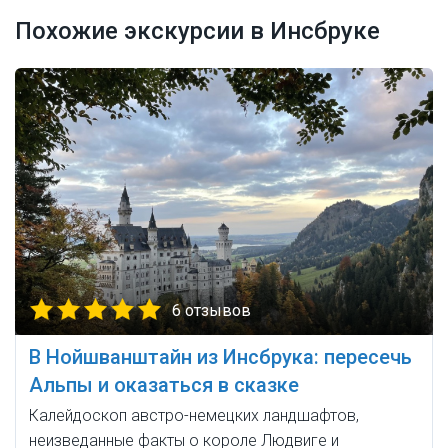
Похожие экскурсии в Инсбруке
6 отзывов
В Нойшванштайн из Инсбрука: пересечь
Альпы и оказаться в сказке
Калейдоскоп австро-немецких ландшафтов,
неизведанные факты о короле Людвиге и