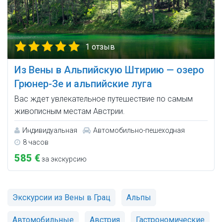
1 отзыв
Из Вены в Альпийскую Штирию — озеро
Грюнер-Зе и альпийские луга
Вас ждет увлекательное путешествие по самым
живописным местам Австрии.
Индивидуальная
Автомобильно-пешеходная
8 часов
585 €
за экскурсию
Экскурсии из Вены в Грац
Альпы
Автомобильные
Австрия
Гастрономические