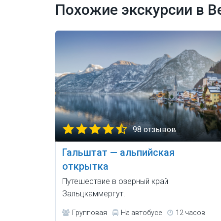
Похожие экскурсии в В
98 отзывов
Гальштат — альпийская
открытка
Путешествие в озерный край
Зальцкаммергут.
Групповая
На автобусе
12 часов