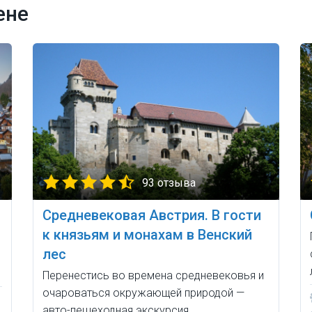
ене
93 отзыва
Средневековая Австрия. В гости
к князьям и монахам в Венский
лес
Перенестись во времена средневековья и
очароваться окружающей природой —
авто-пешеходная экскурсия.