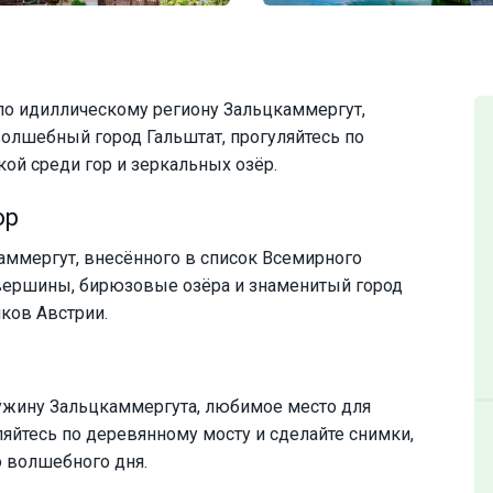
по идиллическому региону Зальцкаммергут,
олшебный город Гальштат, прогуляйтесь по
ой среди гор и зеркальных озёр.
ор
аммергут, внесённого в список Всемирного
вершины, бирюзовые озёра и знаменитый город
ков Австрии.
жину Зальцкаммергута, любимое место для
яйтесь по деревянному мосту и сделайте снимки,
о волшебного дня.