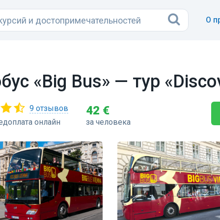
О п
ус «Big Bus» — тур «Discov
9 отзывов
42 €
едоплата онлайн
за человека