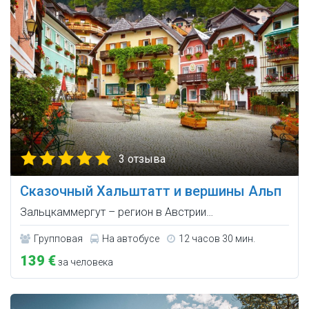
3 отзыва
Сказочный Хальштатт и вершины Альп
Зальцкаммергут – регион в Австрии…
Групповая
На автобусе
12 часов 30 мин.
139 €
за человека