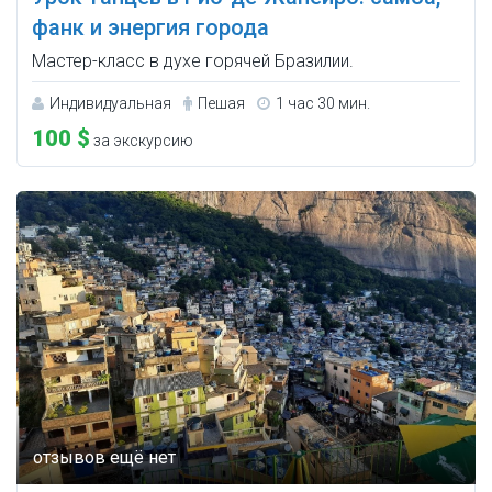
фанк и энергия города
Мастер-класс в духе горячей Бразилии.
Индивидуальная
Пешая
1 час 30 мин.
100 $
за экскурсию