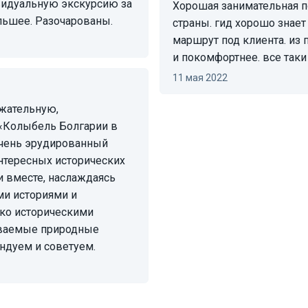
видуальную экскурсию за
хорошая занимательная поездка. посмотрел половину побережья
ькие деньги рассчитывали на большее. Разочарованы.
страны. гид хорошо знает
маршрут под клиента. из
и покомфортнее. все таки 
11 мая 2022
«Колыбель Болгарии в
очень эрудированный
интересных исторических
и вместе, наслаждаясь
ми историями и
ько историческими
ываемые природные
ндуем и советуем.