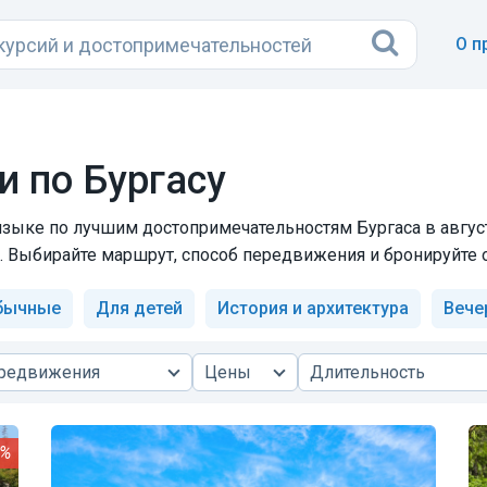
О п
и по Бургасу
зыке по лучшим достопримечательностям Бургаса в август
. Выбирайте маршрут, способ передвижения и бронируйте 
бычные
Для детей
История и архитектура
Вече
ередвижения
Цены
Длительность
0%