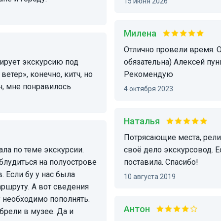
15 июня 2026
Милена
Отлично провели время. Очень красивые места (удобная обувь
обязательна) Алексей пунктуал
етер», конечно, китч, но
Рекомендую
н, мне понравилось
4 октября 2023
Наталья
Потрясающие места, реликтовый лес, Энергия стихий и любящий
своё дело экскурсовод. Е
аблудиться на полуострове
поставила. Спасибо!
 Если бу у нас была
10 августа 2019
аршруту. А вот сведения
у необходимо пополнять.
Антон
брели в музее. Да и