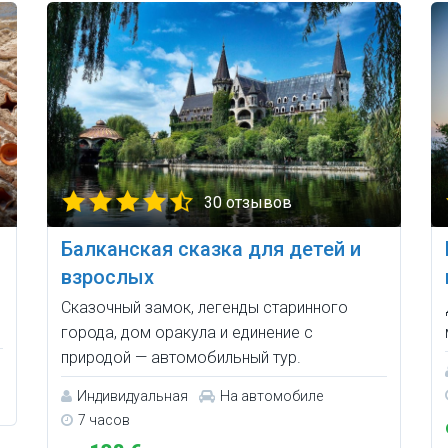
30 отзывов
Балканская сказка для детей и
взрослых
Сказочный замок, легенды старинного
города, дом оракула и единение с
природой — автомобильный тур.
Индивидуальная
На автомобиле
7 часов