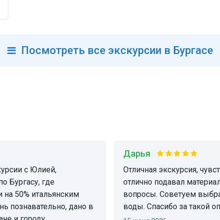
Посмотреть
все
экскурсии в Бургасе
Дарья
Отличная экскурсия, чувствовали себя комфортно и спокойно, Гид
по Бургасу, где
отлично подавал материал
и на 50% итальянским
вопросы. Советуем выбрат
нь познавательно, дано в
воды. Спасибо за такой 
не и городу.