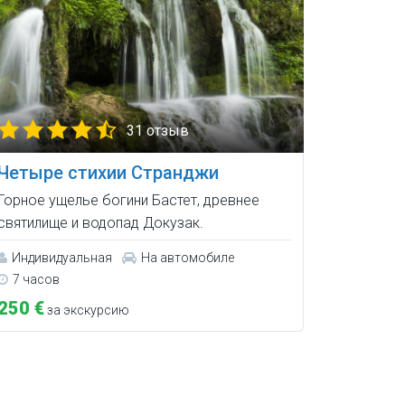
31 отзыв
Четыре стихии Странджи
Горное ущелье богини Бастет, древнее
святилище и водопад Докузак.
Индивидуальная
На автомобиле
7 часов
250 €
за экскурсию