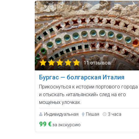
11 отзывов
Бургас — болгарская Италия
Прикоснуться к истории портового города
и отыскать «итальянский» след на его
мощеных улочках.
Индивидуальная
Пешая
3 часа
99 €
за экскурсию