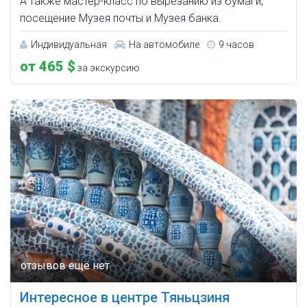
А также мастер-класс по вырезанию из бумаги,
посещение Музея почты и Музея банка.
Индивидуальная
На автомобиле
9 часов
от 465 $
за экскурсию
Интересное в центре Тяньцзиня