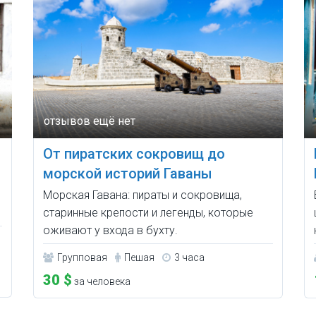
От пиратских сокровищ до
морской историй Гаваны
Морская Гавана: пираты и сокровища,
старинные крепости и легенды, которые
оживают у входа в бухту.
Групповая
Пешая
3 часа
30 $
за человека