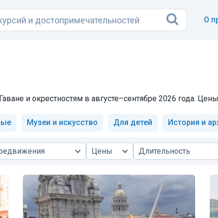
О п
аване и окрестностям в августе–сентябре 2026 года. Цены 
ные
Музеи и искусство
Для детей
История и ар
ередвижения
Цены
Длительность