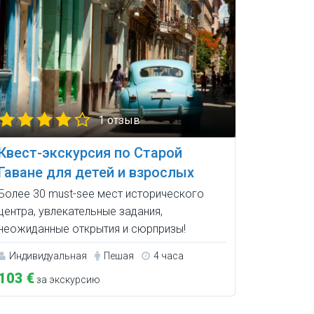
1 отзыв
Квест-экскурсия по Старой
Гаване для детей и взрослых
Более 30 must-see мест исторического
центра, увлекательные задания,
неожиданные открытия и сюрпризы!
Индивидуальная
Пешая
4 часа
103 €
за экскурсию