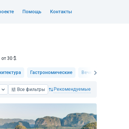
роекте
Помощь
Контакты
от 30 $.
хитектура
Гастрономические
Вечерние
Ночны
рекомендуемые
Все
фильтры