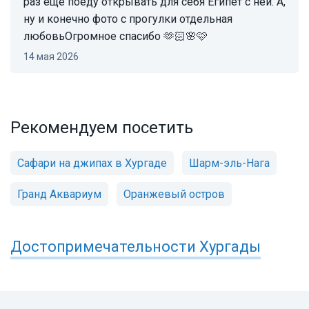
раз еще поеду открывать для себя Египет с ней. А,
ну и конечно фото с прогулки отдельная
любовьОгромное спасибо 🫶🏻🌸🩷
14 мая 2026
Рекомендуем посетить
Сафари на джипах в Хургаде
Шарм-эль-Нага
Гранд Аквариум
Оранжевый остров
Достопримечательности
Хургады