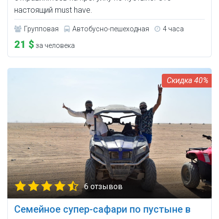
настоящий must have.
Групповая
Автобусно-пешеходная
4 часа
21 $
за человека
40%
6 отзывов
Семейное супер-сафари по пустыне в