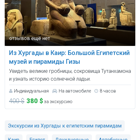
Из Хургады в Каир: Большой Египетский
музей и пирамиды Гизы
Увидеть великие гробницы, сокровища Тутанхамона
и узнать историю солнечной ладьи.
Индивидуальная
На автомобиле
8 часов
400 $
380 $
за экскурсию
Экскурсии из Хургады к египетским пирамидам
Каир
Египет
Двухдневные
Автобусные