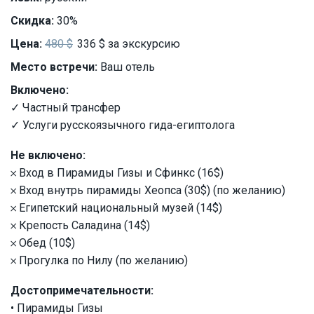
Скидка:
30%
Цена:
480 $
336 $ за экскурсию
Место встречи:
Ваш отель
Включено:
✓ Частный трансфер
✓ Услуги русскоязычного гида-египтолога
Не включено:
𐄂 Вход в Пирамиды Гизы и Сфинкс (16$)
𐄂 Вход внутрь пирамиды Хеопса (30$) (по желанию)
𐄂 Египетский национальный музей (14$)
𐄂 Крепость Саладина (14$)
𐄂 Обед (10$)
𐄂 Прогулка по Нилу (по желанию)
Достопримечательности:
• Пирамиды Гизы