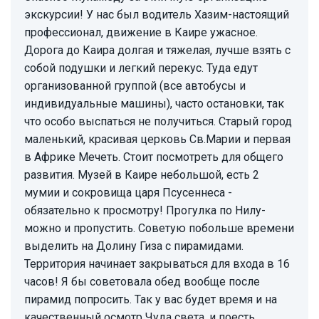
экскурсии! У нас был водитель Хазим-настоящий
профессионал, движение в Каире ужасное.
Дорога до Каира долгая и тяжелая, лучше взять с
собой подушки и легкий перекус. Туда едут
организованной группой (все автобусы и
индивидуальные машины), часто остановки, так
что особо выспаться не получиться. Старый город
маленький, красивая церковь Св.Марии и первая
в Африке Мечеть. Стоит посмотреть для общего
развития. Музей в Каире небольшой, есть 2
мумии и сокровища царя Псусеннеса -
обязательно к просмотру! Прогулка по Нилу-
можно и пропустить. Советую побольше времени
выделить на Долину Гиза с пирамидами.
Территория начинает закрываться для входа в 16
часов! Я бы советовала обед вообще после
пирамид попросить. Так у вас будет время и на
качественный осмотр Чуда света, и поесть