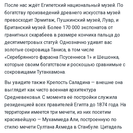
После нас ждёт Египетский национальный музей. По
богатству произведений древнего искусства музей
превосходит Эрмитаж, Пушкинский музей, Лувр, и
Британский музей. Более 170 000 экспонатов от
гранитных скарабеев в размере кончика пальца до
десятиметровых статуй. Однозначно удивят вас
золотые сокровища Таниса, в том числе
«Серебрянного фараона Псусеннеса 1» и Шешонка,
которые своим богатством и роскошью сравнимые с
сокровищами Тутанхамона.
Вы увидите также Крепость Саладина — внешне она
выглядит как чисто военная архитектура
Средневековья. С момента её постройки служила
резиденцией всех правителей Египта до 1874 года. На
территории имеется три мечети, из них посетим
красивейшую — Мухаммеда Али, построенную по
стилю мечети Султана Ахмеда в Станбуле. Цитадель