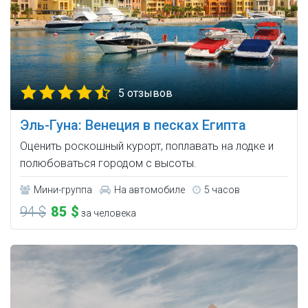
5 отзывов
Эль-Гуна: Венеция в песках Египта
Оценить роскошный курорт, поплавать на лодке и
полюбоваться городом с высоты.
Мини-группа
На автомобиле
5 часов
94 $
85 $
за человека