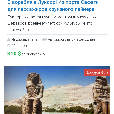
С корабля в Луксор! Из порта Сафаги
для пассажиров круизного лайнера
Луксор считается лучшим местом для изучения
шедевров древнеегипетской культуры. И это
неслучайно.
Индивидуальная
Автомобильно-пешеходная
11 часов
310 $
за экскурсию
40%