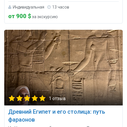
Индивидуальная
13 часов
от 900 $
за экскурсию
1 отзыв
Древний Египет и его столица: путь
фараонов