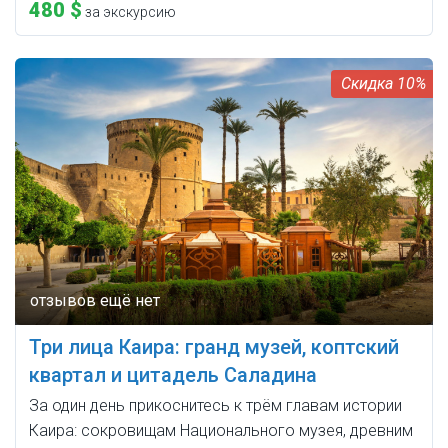
480 $
за экскурсию
10%
Три лица Каира: гранд музей, коптский
квартал и цитадель Саладина
За один день прикоснитесь к трём главам истории
Каира: сокровищам Национального музея, древним