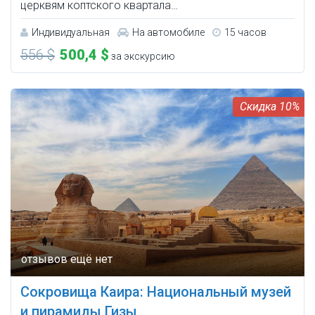
церквям коптского квартала…
Индивидуальная
На автомобиле
15 часов
556 $
500,4 $
за экскурсию
10%
Сокровища Каира: Национальный музей
и пирамиды Гизы