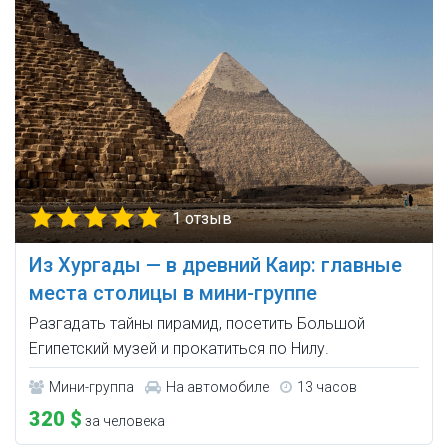
1 отзыв
Из Хургады — в древний Каир: главные
места столицы в мини-группе
Разгадать тайны пирамид, посетить Большой
Египетский музей и прокатиться по Нилу.
Мини-группа
На автомобиле
13 часов
320 $
за человека