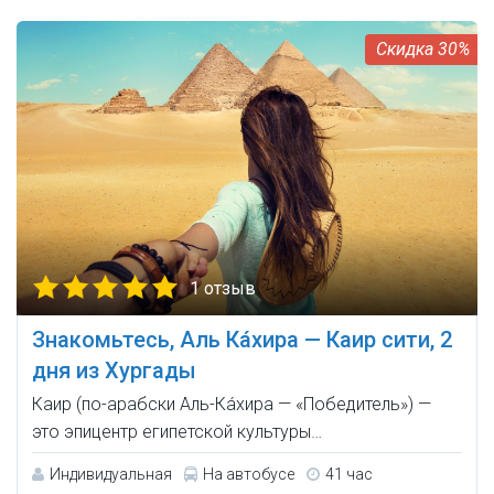
30%
1 отзыв
Знакомьтесь, Аль Ка́хира — Каир сити, 2
дня из Хургады
Каир (по-арабски Аль-Ка́хира — «Победитель») —
это эпицентр египетской культуры…
Индивидуальная
На автобусе
41 час