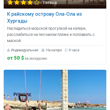
1 отзыв
К райскому острову Ола-Ола из
Хургады
Насладиться морской прогулкой на катере,
расслабиться на песчаном пляже и поплавать с
маской.
Индивидуальная
На катере
4 часа
от 50 $
за экскурсию