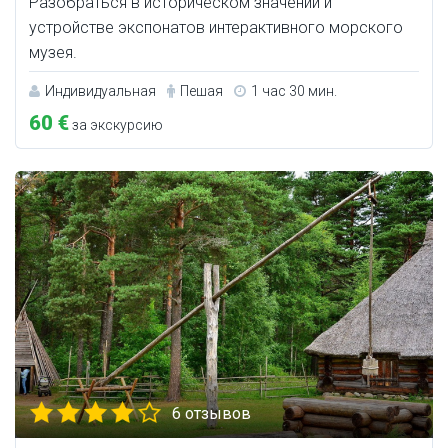
Разобраться в историческом значении и
устройстве экспонатов интерактивного морского
музея.
Индивидуальная
Пешая
1 час 30 мин.
60 €
за экскурсию
6 отзывов