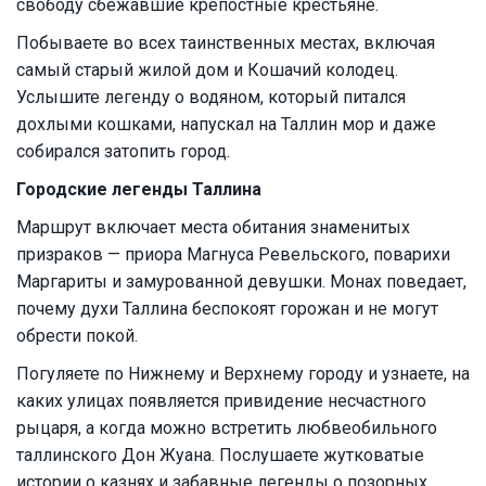
свободу сбежавшие крепостные крестьяне.
Побываете во всех таинственных местах, включая
самый старый жилой дом и Кошачий колодец.
Услышите легенду о водяном, который питался
дохлыми кошками, напускал на Таллин мор и даже
собирался затопить город.
Городские легенды Таллина
Маршрут включает места обитания знаменитых
призраков — приора Магнуса Ревельского, поварихи
Маргариты и замурованной девушки. Монах поведает,
почему духи Таллина беспокоят горожан и не могут
обрести покой.
Погуляете по Нижнему и Верхнему городу и узнаете, на
каких улицах появляется привидение несчастного
рыцаря, а когда можно встретить любвеобильного
таллинского Дон Жуана. Послушаете жутковатые
истории о казнях и забавные легенды о позорных