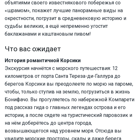
объятиями своего известнякового побережья со
«шрамом», покажет лучшие панорамные виды на
окрестности, погрузит в средневековую историю и
судьбы великих, а ещё непременно угостит
баклажанами и каштановым пивом!
Что вас ожидает
История романтичной Корсики
Экскурсия начнётся с морского путешествия: 12
километров от порта Санта Тереза-ди-Галлура до
берегов Корсики вы преодолеете по морю на пароме,
чтобы, только ступив на землю, погрузиться в жизнь
Бонифачо. Вы прогуляетесь по набережной Компарети
под рассказ гида о главных легендах острова и его
истории, а после сядете на туристический паровозик и
на нём доберётесь до центра города,
возвышающегося над уровнем моря. Отсюда вы
увидите морские просторы, скалы и даже берега