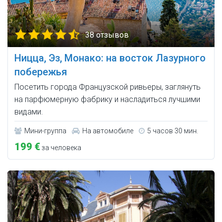
38 отзывов
Ницца, Эз, Монако: на восток Лазурного
побережья
Посетить города Французской ривьеры, заглянуть
на парфюмерную фабрику и насладиться лучшими
видами.
Мини-группа
На автомобиле
5 часов 30 мин.
199 €
за человека