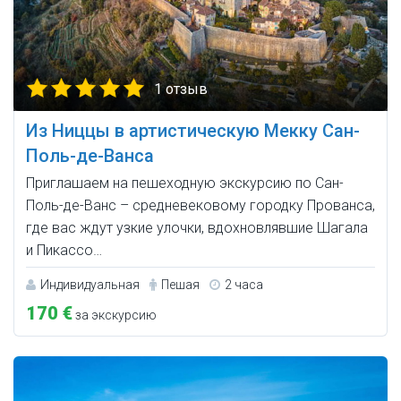
1 отзыв
Из Ниццы в артистическую Мекку Сан-
Поль-де-Ванса
Приглашаем на пешеходную экскурсию по Сан-
Поль-де-Ванс – средневековому городку Прованса,
где вас ждут узкие улочки, вдохновлявшие Шагала
и Пикассо…
Индивидуальная
Пешая
2 часа
170 €
за экскурсию