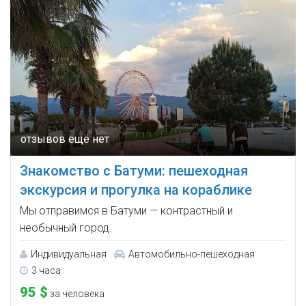
Знакомство с Батуми: пешеходная
экскурсия и прогулка на кораблике
Мы отправимся в Батуми — контрастный и
необычный город.
Индивидуальная
Автомобильно-пешеходная
3 часа
95 $
за человека