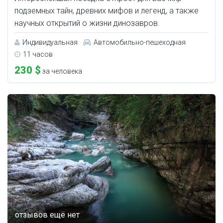
подземных тайн, древних мифов и легенд, а также
научных открытий о жизни динозавров.
Индивидуальная
Автомобильно-пешеходная
11 часов
230 $
за человека