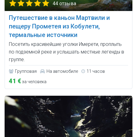
44 отзыва
Путешествие в каньон Мартвили и
пещеру Прометея из Кобулети,
термальные источники
Посетить красивейшие уголки Имерети, проплыть
по подземной реке и услышать местные легенды в
группе.
Групповая
На автомобиле
11 часов
41 €
за человека