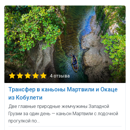
4 отзыва
Трансфер в каньоны Мартвили и Окаце
из Кобулети
Две главные природные жемчужины Западной
Грузии за один день — каньон Мартвили с лодочной
прогулкой по…