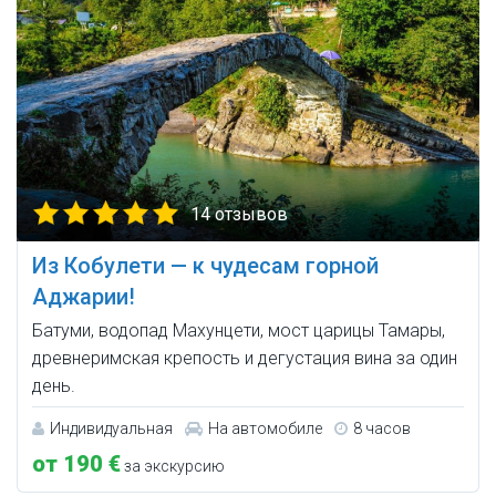
14 отзывов
Из Кобулети — к чудесам горной
Аджарии!
Батуми, водопад Махунцети, мост царицы Тамары,
древнеримская крепость и дегустация вина за один
день.
Индивидуальная
На автомобиле
8 часов
от 190 €
за экскурсию