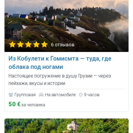
6 отзывов
Из Кобулети к Гомисмта — туда, где
облака под ногами
Настоящее погружение в душу Грузии — через
пейзажи, вкусы и истории.
Групповая
На автомобиле
9 часов
50 €
за человека