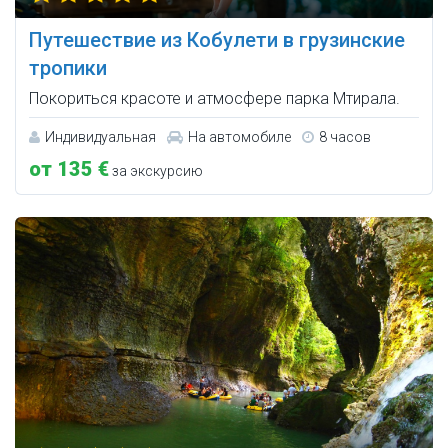
Путешествие из Кобулети в грузинские
тропики
Покориться красоте и атмосфере парка Мтирала.
Индивидуальная
На автомобиле
8 часов
от 135 €
за экскурсию