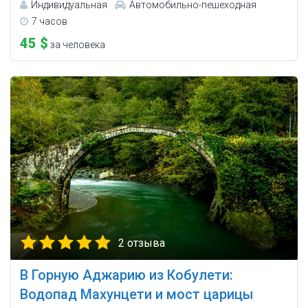
Индивидуальная
Автомобильно-пешеходная
7 часов
45 $
за человека
2 отзыва
В Горную Аджарию из Кобулети:
Водопад Махунцети и мост царицы