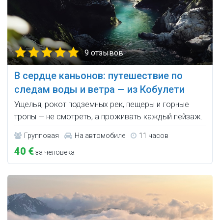
9 отзывов
В сердце каньонов: путешествие по
следам воды и ветра — из Кобулети
Ущелья, рокот подземных рек, пещеры и горные
тропы — не смотреть, а проживать каждый пейзаж.
Групповая
На автомобиле
11 часов
40 €
за человека