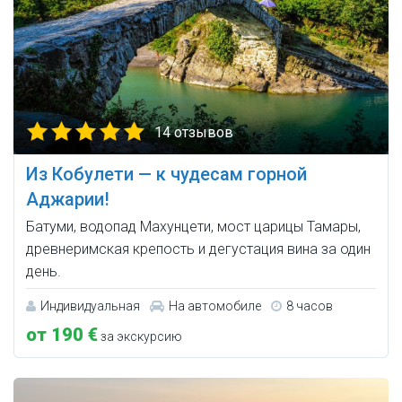
14 отзывов
Из Кобулети — к чудесам горной
Аджарии!
Батуми, водопад Махунцети, мост царицы Тамары,
древнеримская крепость и дегустация вина за один
день.
Индивидуальная
На автомобиле
8 часов
от 190 €
за экскурсию