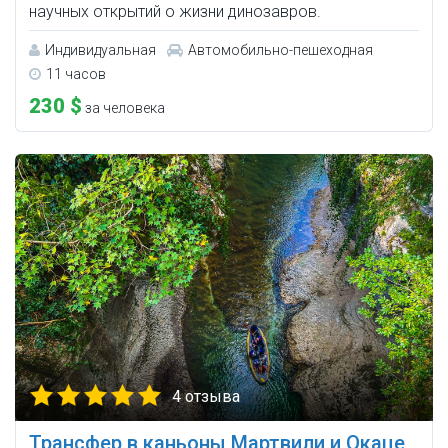
научных открытий о жизни динозавров.
Индивидуальная
Автомобильно-пешеходная
11 часов
230 $
за человека
4 отзыва
Трансфер в каньоны Мартвили и Окаце