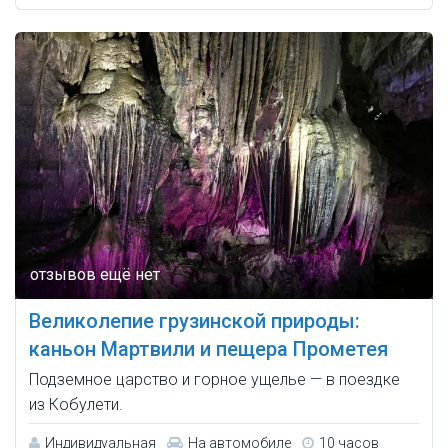
Великолепие грузинской природы:
каньон Мартвили и пещера Прометея
Подземное царство и горное ущелье — в поездке
из Кобулети.
Индивидуальная
На автомобиле
10 часов