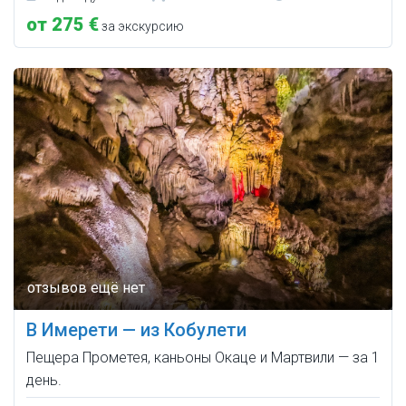
от 275 €
за экскурсию
В Имерети — из Кобулети
Пещера Прометея, каньоны Окаце и Мартвили — за 1
день.