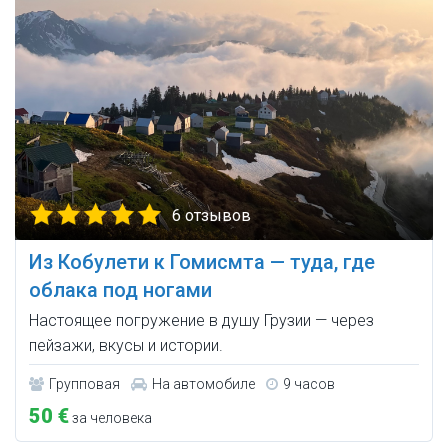
6 отзывов
Из Кобулети к Гомисмта — туда, где
облака под ногами
Настоящее погружение в душу Грузии — через
пейзажи, вкусы и истории.
Групповая
На автомобиле
9 часов
50 €
за человека