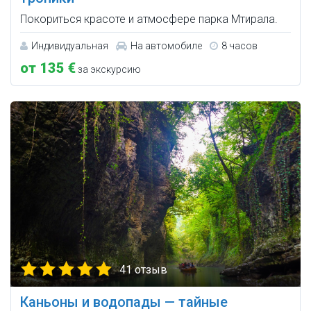
Покориться красоте и атмосфере парка Мтирала.
Индивидуальная
На автомобиле
8 часов
от 135 €
за экскурсию
41 отзыв
Каньоны и водопады — тайные