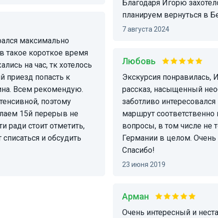
Благодаря Игорю захотело
планируем вернуться в Б
7 августа 2024
 в такое короткое время
Любовь
лись на час, тк хотелось
й приезд попасть к
Экскурсия понравилась, Игорю большое спасибо)) Интересный
на. Всем рекомендую.
рассказ, насыщенный нео
нтенсивной, поэтому
заботливо интересовался 
лаем 15й перерыв не
маршрут соответственно 
и ради стоит отметить,
вопросы, в том числе не 
т списаться и обсудить
Германии в целом. Очень
Спасибо!
23 июня 2019
Арман
Очень интересный и нестандартный маршрут, очень абильная