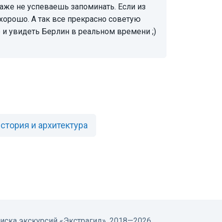
аже не успеваешь запоминать. Если из
хорошо. А так все прекрасно советую
 и увидеть Берлин в реальном времени ;)
стория и архитектура
оиска экскурсий
«Экстрагид», 2018—2026