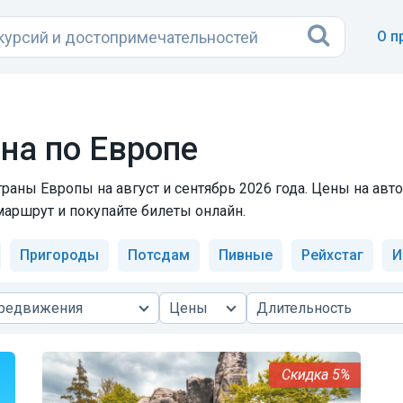
О п
на по Европе
траны Европы на август и сентябрь 2026 года. Цены на ав
маршрут и покупайте билеты онлайн.
Пригороды
Потсдам
Пивные
Рейхстаг
И
ередвижения
Цены
Длительность
5%