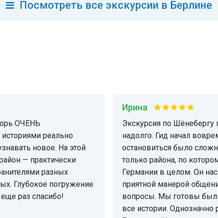
Посмотреть
все
экскурсии в Берлине
Ирина
Экскурсия по Шёнебергу произвела впечатление и запомнится нам
 историями реально
надолго. Гид начал вовре
ать новое. На этой
остановиться было сложно
 район — практически
только района, по которо
ранителями разных
Германии в целом. Он нас
ных. Глубокое погружение
приятной манерой общени
 еще раз спасибо!
вопросы. Мы готовы были
все истории. Однозначно