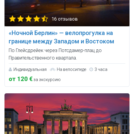
16 отзывов
«Ночной Берлин» — велопрогулка на
границе между Западом и Востоком
По Глейсдрейек через Потсдамер-плац до
Правительственного квартала.
Индивидуальная
На велосипеде
3 часа
от 120 €
за экскурсию