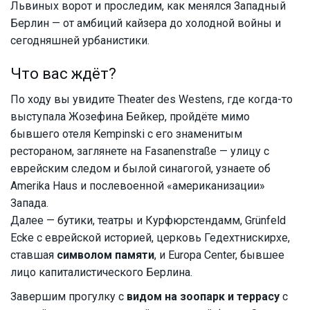
Львиных ворот и проследим, как менялся Западный
Берлин — от амбиций кайзера до холодной войны и
сегодняшней урбанистики.
Что вас ждёт?
По ходу вы увидите Theater des Westens, где когда-то
выступала Жозефина Бейкер, пройдёте мимо
бывшего отеля Kempinski с его знаменитым
рестораном, заглянете на Fasanenstraße — улицу с
еврейским следом и былой синагогой, узнаете об
Amerika Haus и послевоенной «американизации»
Запада.
Далее — бутики, театры и Курфюрстендамм, Grünfeld
Ecke с еврейской историей, церковь Гедехтнискирхе,
ставшая
символом памяти
, и Europa Center, бывшее
лицо капиталистического Берлина.
Завершим прогулку с
видом на зоопарк и террасу
с