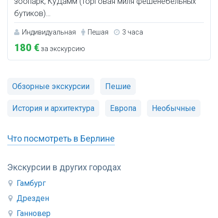
зоопарк, КуДамм (торговая миля фешенебельных
бутиков)…
Индивидуальная
Пешая
3 часа
180 €
за экскурсию
Обзорные экскурсии
Пешие
История и архитектура
Европа
Необычные
Что посмотреть в Берлине
Экскурсии в других городах
Гамбург
Дрезден
Ганновер