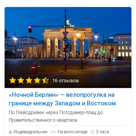
16 отзывов
«Ночной Берлин» — велопрогулка на
границе между Западом и Востоком
По Глейсдрейек через Потсдамер-плац до
Правительственного квартала.
Индивидуальная
На велосипеде
3 часа