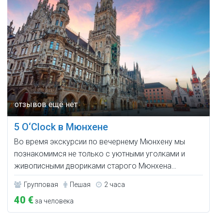
5 O‘Clock в Мюнхене
Во время экскурсии по вечернему Мюнхену мы
познакомимся не только с уютными уголками и
живописными двориками старого Мюнхена…
Групповая
Пешая
2 часа
40 €
за человека