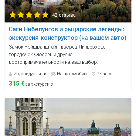
42 отзыва
Саги Нибелунгов и рыцарские легенды:
экскурсия-конструктор (на вашем авто)
Замок Нойшванштайн, дворец Линдерхоф,
городочек Фюссен и другие
достопримечательности на ваш выбор.
Индивидуальная
На автомобиле
7 часов
315 €
за экскурсию