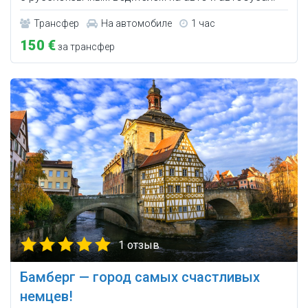
Трансфер
На автомобиле
1 час
150 €
за трансфер
1 отзыв
Бамберг — город самых счастливых
немцев!