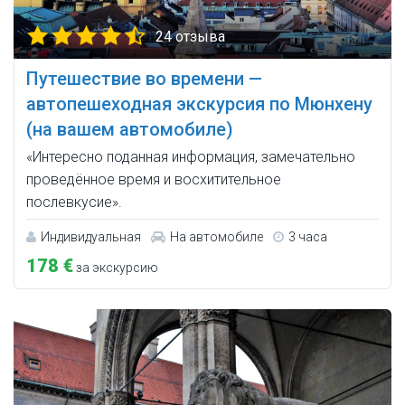
24 отзыва
Путешествие во времени —
автопешеходная экскурсия по Мюнхену
(на вашем автомобиле)
«Интересно поданная информация, замечательно
проведённое время и восхитительное
послевкусие».
Индивидуальная
На автомобиле
3 часа
178 €
за экскурсию