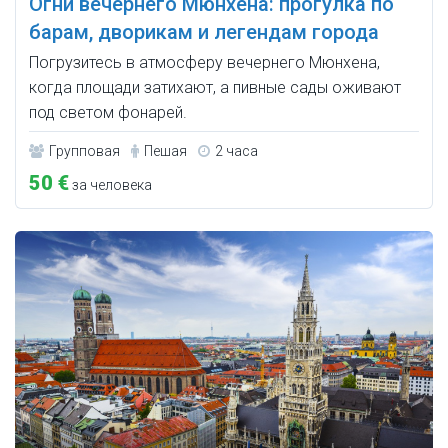
Огни вечернего Мюнхена: прогулка по
барам, дворикам и легендам города
Погрузитесь в атмосферу вечернего Мюнхена,
когда площади затихают, а пивные сады оживают
под светом фонарей.
Групповая
Пешая
2 часа
50 €
за человека