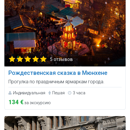
5 отзывов
Рождественская сказка в Мюнхене
Прогулка по праздничным ярмаркам города.
Индивидуальная
Пешая
3 часа
134 €
за экскурсию