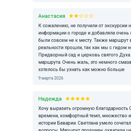
Анастасия
К сожалению, не получили от экскурсии никакого удовольствия. Гид Светлана дала мало
информации о городе и добавляла очень 
были совсем не к месту. Также маршрут 
реальности прошли, так как мы с гидом 
Придворный сад и церковь святого Духа
маршрута. Очень жаль, это немного смаза
хотелось бы узнать как можно больше
9 марта 2026
Надежда
Хочу выразить огромную благодарность Светлане! Отличная экскурсия! Всё чётко по
времени, комфортный темп, множество и
истории Баварии. Светлана умело сочета
вопросы. Маршрут продуман: охватили це