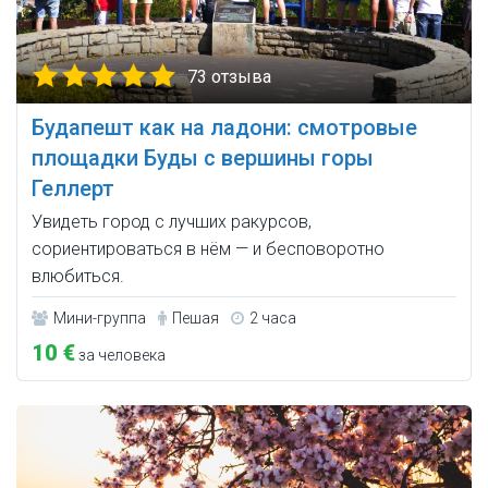
73 отзыва
Будапешт как на ладони: смотровые
площадки Буды c вершины горы
Геллерт
Увидеть город с лучших ракурсов,
сориентироваться в нём — и бесповоротно
влюбиться.
Мини-группа
Пешая
2 часа
10 €
за человека