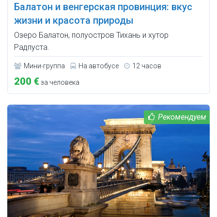
Балатон и венгерская провинция: вкус
жизни и красота природы
Озеро Балатон, полуостров Тихань и хутор
Радпуста.
Мини-группа
На автобусе
12 часов
200 €
за человека