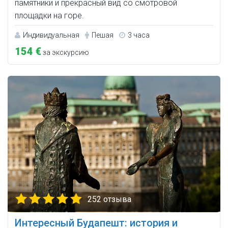
памятники и прекрасный вид со смотровой
площадки на горе.
Индивидуальная
Пешая
3 часа
154 €
за экскурсию
252 отзыва
Интересный Будапешт: история и