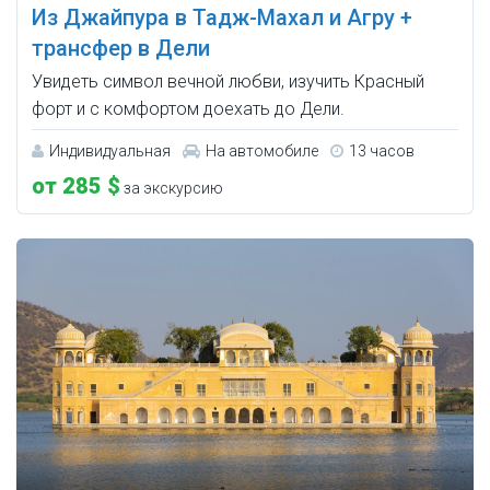
Из Джайпура в Тадж-Махал и Агру +
трансфер в Дели
Увидеть символ вечной любви, изучить Красный
форт и с комфортом доехать до Дели.
Индивидуальная
На автомобиле
13 часов
от 285 $
за экскурсию