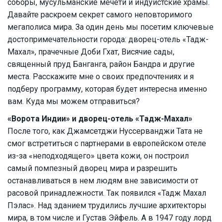
соборы, мусульманские мечети и индуистские храмы.
Давайте раскроем секрет самого неповторимого
мегаполиса мира. За один день мы посетим ключевые
достопримечательности города: дворец-отель «Тадж-
Махал», прачечные Доби Гхат, Висячие сады,
священный пруд Банганга, район Бандра и другие
места. Расскажите мне о своих предпочтениях и я
подберу программу, которая будет интересна именно
вам. Куда мы можем отправиться?
«Ворота Индии» и дворец-отель «Тадж-Махал»
После того, как Джамсетджи Нуссерванджи Тата не
смог встретиться с партнерами в европейском отеле
из-за «неподходящего» цвета кожи, он построил
самый помпезный дворец мира и разрешить
останавливаться в нем людям вне зависимости от
расовой принадлежности. Так появился «Тадж Махал
Пэлас». Над зданием трудились лучшие архитекторы
мира, в том числе и Густав Эйфель. А в 1947 году лорд