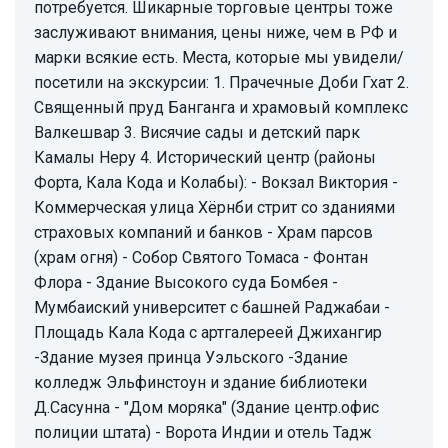
потребуется. Шикарные торговые центры тоже
заслуживают внимания, цены ниже, чем в РФ и
марки всякие есть. Места, которые мы увидели/
посетили на экскурсии: 1. Прачечные Доби Гхат 2.
Священный пруд Банганга и храмовый комплекс
Валкешвар 3. Висячие сады и детский парк
Камалы Неру 4. Исторический центр (районы
Форта, Кала Кода и Колабы): - Вокзал Виктория -
Коммерческая улица Хёрнби стрит со зданиями
страховых компаний и банков - Храм парсов
(храм огня) - Собор Святого Томаса - Фонтан
Флора - Здание Высокого суда Бомбея -
Мумбаиский университет с башней Раджабаи -
Площадь Кала Кода с артгалереей Джихангир
-Здание музея принца Уэльского -Здание
колледж Эльфинстоун и здание библиотеки
Д.Сасунна - "Дом моряка" (Здание центр.офис
полиции штата) - Ворота Индии и отель Тадж