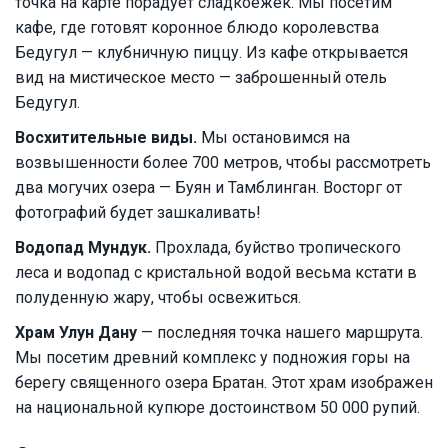
точка на карте порадует сладкоежек. Мы посетим
кафе, где готовят коронное блюдо королевства
Бедугул — клубничную пиццу. Из кафе открывается
вид на мистическое место — заброшенный отель
Бедугул.
Восхитительные виды.
Мы остановимся на
возвышенности более 700 метров, чтобы рассмотреть
два могучих озера — Буян и Тамблинган. Восторг от
фотографий будет зашкаливать!
Водопад Мундук.
Прохлада, буйство тропического
леса и водопад с кристальной водой весьма кстати в
полуденную жару, чтобы освежиться.
Храм Улун Дану
— последняя точка нашего маршрута.
Мы посетим древний комплекс у подножия горы на
берегу священного озера Братан. Этот храм изображен
на национальной купюре достоинством 50 000 рупий.