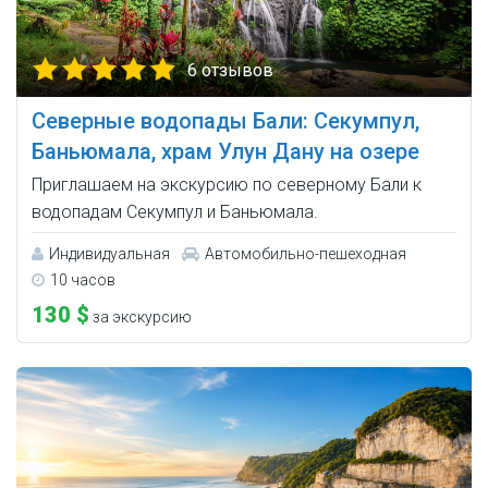
6 отзывов
Северные водопады Бали: Секумпул,
Баньюмала, храм Улун Дану на озере
Приглашаем на экскурсию по северному Бали к
водопадам Секумпул и Баньюмала.
Индивидуальная
Автомобильно-пешеходная
10 часов
130 $
за экскурсию