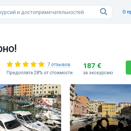
О п
рно!
7 отзывов
187 €
Предоплата 28% от стоимости
за экскурсию