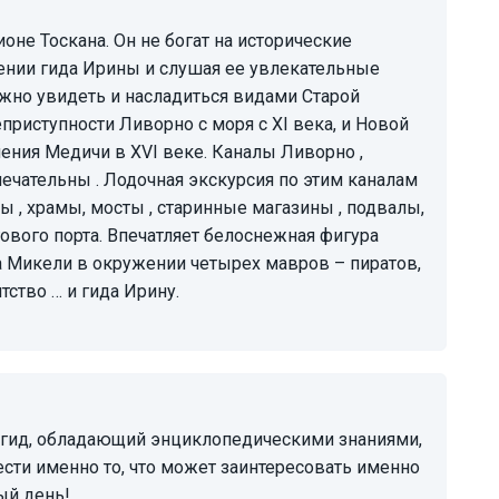
ении гида Ирины и слушая ее увлекательные
жно увидеть и насладиться видами Старой
еприступности Ливорно с моря с XI века, и Новой
ления Медичи в XVI веке. Каналы Ливорно ,
чательны . Лодочная экскурсия по этим каналам
 , храмы, мосты , старинные магазины , подвалы,
вого порта. Впечатляет белоснежная фигура
 Микели в окружении четырех мавров – пиратов,
ство … и гида Ирину.
сти именно то, что может заинтересовать именно
ый день!