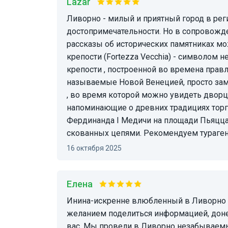
Lazar
Ливорно - милый и приятный город в регионе Тоскана. Он не богат на исторические
достопримечательности. Но в сопровожд
рассказы об исторических памятниках мо
крепости (Fortezza Vecchia) - символом н
крепости , построенной во времена прав
называемые Новой Венецией, просто заме
, во время которой можно увидеть дворцы
напоминающие о древних традициях торго
Фердинанда I Медичи на площади Пьяцца
скованных цепями. Рекомендуем турагент
16 октября 2025
Елена
Инина-искренне влюбленный в Ливорно гид, обладающий энциклопедическими знаниями,
желанием поделиться информацией, доне
вас. Мы провели в Ливорно незабываем