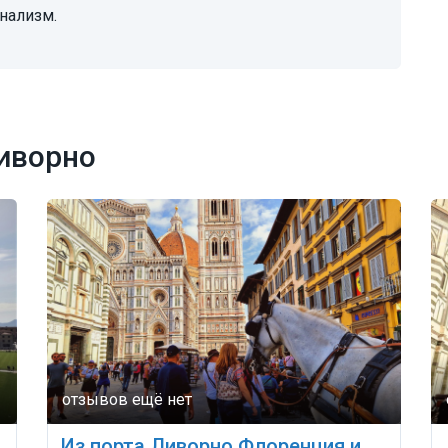
нализм.
иворно
Из порта Ливорно Флоренция и