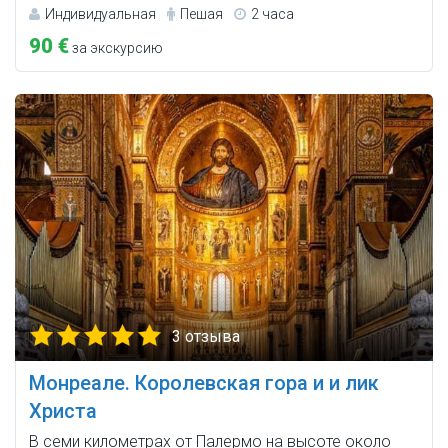
Индивидуальная
Пешая
2 часа
90 €
за экскурсию
3 отзыва
Монреале. Королевская гора и и лик
Христа
В семи километрах от Палермо на высоте около