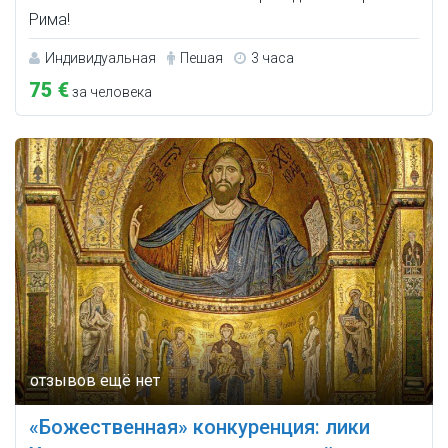
Рима!
Индивидуальная
Пешая
3 часа
75 €
за человека
«Божественная» конкуренция: лики