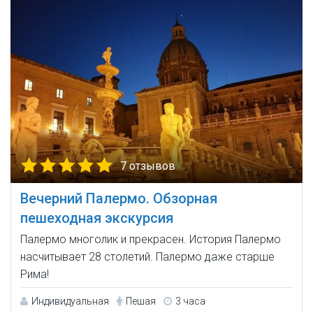
7 отзывов
Вечерний Палермо. Обзорная
пешеходная экскурсия
Палермо многолик и прекрасен. История Палермо
насчитывает 28 столетий. Палермо даже старше
Рима!
Индивидуальная
Пешая
3 часа