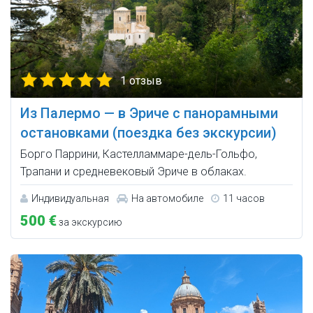
1 отзыв
Из Палермо — в Эриче с панорамными
остановками (поездка без экскурсии)
Борго Паррини, Кастелламмаре-дель-Гольфо,
Трапани и средневековый Эриче в облаках.
Индивидуальная
На автомобиле
11 часов
500 €
за экскурсию