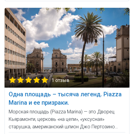
1 отзыв
Одна площадь – тысяча легенд. Piazza
Marina и ее призраки.
Морская площадь (Piazza Marina) — это Дворец
Кьярамонти, церковь «на цепи», «уксусная»
старушка, американский шпион Джо Пертозино…