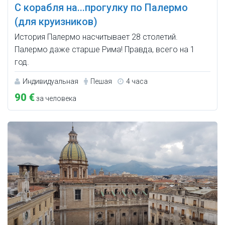
С корабля на...прогулку по Палермо
(для круизников)
История Палермо насчитывает 28 столетий.
Палермо даже старше Рима! Правда, всего на 1
год.
Индивидуальная
Пешая
4 часа
90 €
за человека