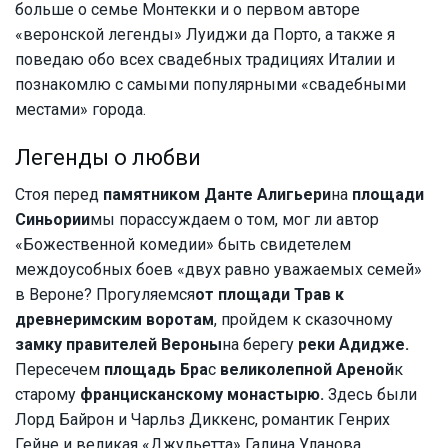
больше о семье Монтекки и о первом авторе
«веронской легенды» Луиджи да Порто, а также я
поведаю обо всех свадебных традициях Италии и
познакомлю с самыми популярными «свадебными
местами» города.
Легенды о любви
Стоя перед
памятником Данте Алигьери
на
площади
Синьории
мы порассуждаем о том, мог ли автор
«Божественной комедии» быть свидетелем
междоусобных боев «двух равно уважаемых семей»
в Вероне? Прогуляемся
от площади Трав к
древнеримским воротам
, пройдем к сказочному
замку правителей Вероны
на берегу
реки Адидже.
Пересечем
площадь Бра
с
великолепной Ареной
к
старому
францисканскому монастырю.
Здесь были
Лорд Байрон и Чарльз Диккенс, романтик Генрих
Гейне и великая «Джульетта» Галина Уланова.