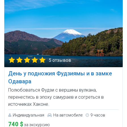
5 отзывов
День у подножия Фудзиямы и в замке
Одавара
Полюбоваться Фудзи с вершины вулкана,
перенестись в эпоху самураев и согреться в
источниках Хаконе.
Индивидуальная
На автомобиле
9 часов
740 $
за экскурсию