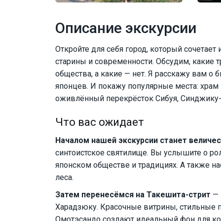
Описание экскурсии
Откройте для себя город, который сочетает
старины и современности. Обсудим, какие
общества, а какие — нет. Я расскажу вам о
японцев. И покажу популярные места: храм
оживлённый перекрёсток Сибуя, Синджику
Что вас ожидает
Началом нашей экскурсии станет величе
синтоистское святилище. Вы услышите о ро
японском обществе и традициях. А также 
леса.
Затем перенесёмся на Такешита-стрит
— 
Харадзюку. Красочные витрины, стильные п
Омотэсандо создают идеальный фон для кон