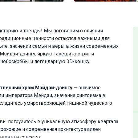
 историю и тренды! Мы поговорим о слиянии
 традиционные ценности остаются важными для
 быте, значении семьи и веры в жизни современных
 Мэйдзи-дзингу, яркую Такешита-стрит и
-небоскрёбы и легендарную 3D-кошку.
ственный храм Мэйдзи-дзингу
— значимое
ли императора Мэйдзи, значение синтоизма в
насладитесь умиротворяющей тишиной чудесного
вы погрузитесь в уникальную атмосферу квартала
рохожие и современная архитектура аллеи
тента в соцсетях.