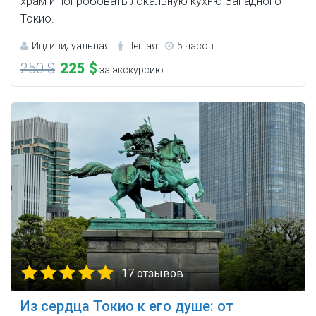
храм и попробовать локальную кухню Западного
Токио.
Индивидуальная
Пешая
5 часов
250 $
225 $
за экскурсию
17 отзывов
Из сердца Токио к его душе: от