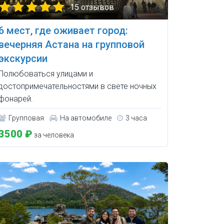
15 отзывов
6 мест, где оживает город:
вечерняя Астана на групповой
экскурсии
Полюбоваться улицами и
достопримечательностями в свете ночных
фонарей.
Групповая
На автомобиле
3 часа
3500 ₽
за человека