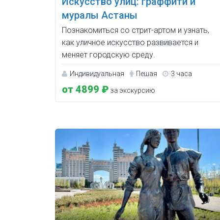
Искусство улиц: граффити и
муралы Астаны
Познакомиться со стрит-артом и узнать,
как уличное искусство развивается и
меняет городскую среду.
Индивидуальная
Пешая
3 часа
от 4899 ₽
за экскурсию