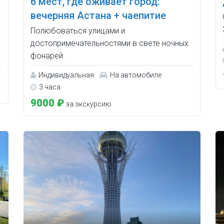
6 мест, где оживает город:
вечерняя Астана + чаепитие
Полюбоваться улицами и
достопримечательностями в свете ночных
фонарей.
Индивидуальная
На автомобиле
3 часа
9000 ₽
за экскурсию