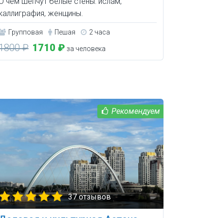
О чём шепчут белые стены: ислам,
каллиграфия, женщины.
Групповая
Пешая
2 часа
1800 ₽
1710 ₽
за человека
37 отзывов