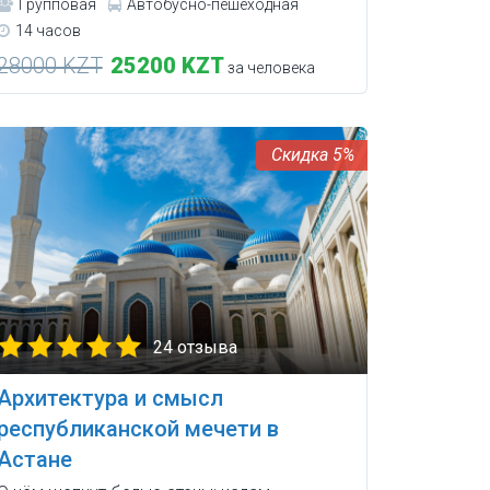
Групповая
Автобусно-пешеходная
14 часов
28000 KZT
25200 KZT
за человека
5%
24 отзыва
Архитектура и смысл
республиканской мечети в
Астане