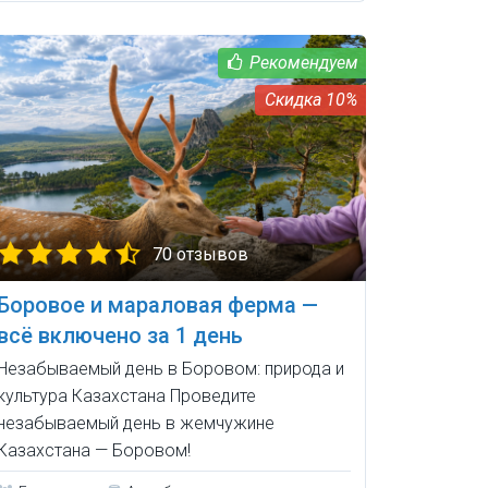
10%
70 отзывов
Боровое и мараловая ферма —
всё включено за 1 день
Незабываемый день в Боровом: природа и
культура Казахстана Проведите
незабываемый день в жемчужине
Казахстана — Боровом!