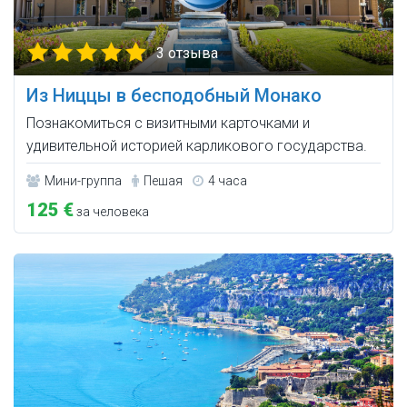
3 отзыва
Из Ниццы в бесподобный Монако
Познакомиться с визитными карточками и
удивительной историей карликового государства.
Мини-группа
Пешая
4 часа
125 €
за человека