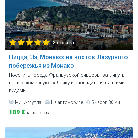
3 отзыва
Ницца, Эз, Монако: на восток Лазурного
побережья из Монако
Посетить города Французской ривьеры, заглянуть
на парфюмерную фабрику и насладиться лучшими
видами.
Мини-группа
На автомобиле
5 часов 30 мин.
189 €
за человека