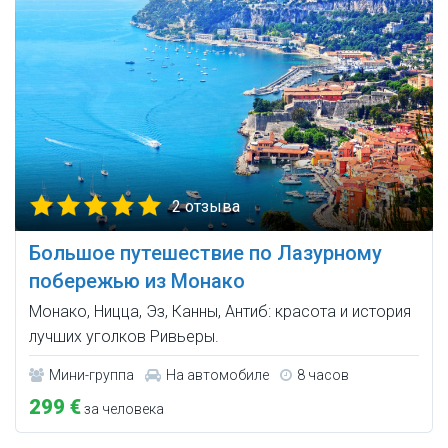
2 отзыва
Большое путешествие по Лазурному
побережью из Монако
Монако, Ницца, Эз, Канны, Антиб: красота и история
лучших уголков Ривьеры.
Мини-группа
На автомобиле
8 часов
299 €
за человека