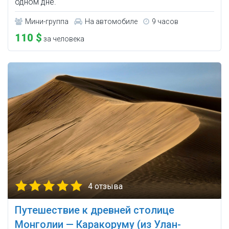
одном дне.
Мини-группа
На автомобиле
9 часов
110 $
за человека
4 отзыва
Путешествие к древней столице
Монголии — Каракоруму (из Улан-