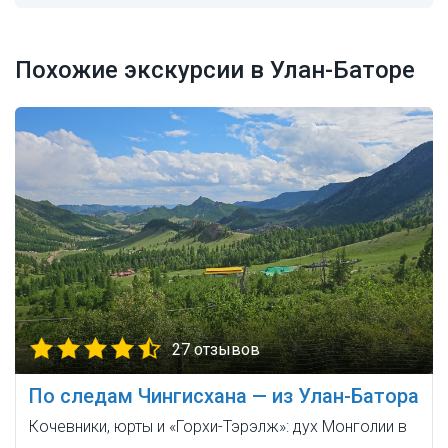
Похожие экскурсии в Улан-Баторе
27 отзывов
По следам Чингисхана — из Улан-Батора
Кочевники, юрты и «Горхи-Тэрэлж»: дух Монголии в