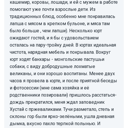
кашемир, коровы, лошади, и ей с мужем в работе
помогают уже почти взрослые дети. Из
традиционных блюд, особенно мне понравилась
лапша с мясом в крепком бульоне, и мяса там
было больше , чем лапши). Несколько юрт
ожидают гостей, и я бы с удовольствием
осталась на пару-тройку дней. В юртах идеальная
чистота, нарядная мебель и покрывала. Вокруг
юрт ходят банхары - монгольские пастушьи
собаки, с виду добродушные лохматые
великаны, и они хорошо воспитаны. Менее двух
часов я провела в юрте, и после приятной беседы
и фотосессии (мне сама хозяйка и её
родственники позировали) пришлось расстаться-
дождь прекратился, меня ждал заповедник
Хустай с пржеваликами. Тучи разметало, степь и
склоны гор были ярко-зелёными, ушла дневная
дымка, вкусно пахло терпкой полынью. И