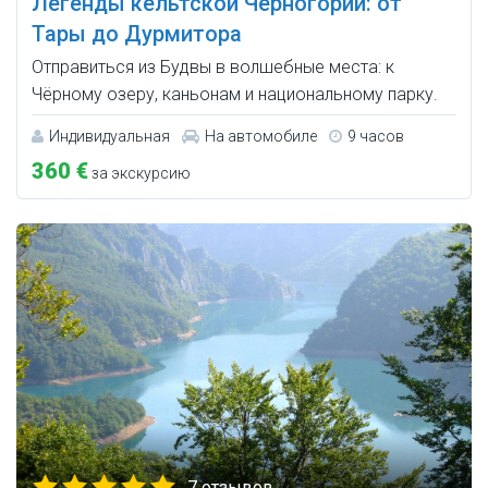
Легенды кельтской Черногории: от
Тары до Дурмитора
Отправиться из Будвы в волшебные места: к
Чёрному озеру, каньонам и национальному парку.
Индивидуальная
На автомобиле
9 часов
360 €
за экскурсию
7 отзывов