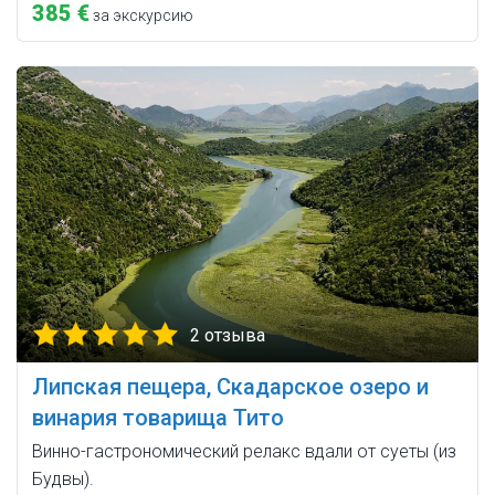
385 €
за экскурсию
2 отзыва
Липская пещера, Скадарское озеро и
винария товарища Тито
Винно-гастрономический релакс вдали от суеты (из
Будвы).