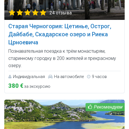
24 отзыва
Старая Черногория: Цетинье, Острог,
Дайбабе, Скадарское озеро и Риека
Црноевича
Познавательная поездка к трём монастырям,
старинному городку в 200 жителей и прекрасному
озеру.
Индивидуальная
На автомобиле
9 часов
380 €
за экскурсию