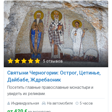
5 отзывов
Святыни Черногории: Острог, Цетинье,
Дайбабе, Ждребаоник
Посетить главные православные монастыри и
увидеть их реликвии.
Индивидуальная
На автомобиле
5 часов
от 420 €
за экскурсию