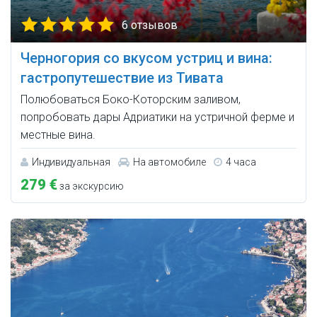
6 отзывов
Черногория со вкусом устриц и вина:
гастропутешествие из Тивата
Полюбоваться Боко-Которским заливом,
попробовать дары Адриатики на устричной ферме и
местные вина.
Индивидуальная
На автомобиле
4 часа
279 €
за экскурсию