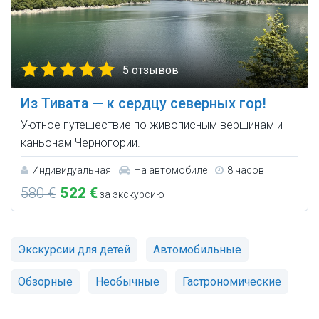
5 отзывов
Из Тивата — к сердцу северных гор!
Уютное путешествие по живописным вершинам и
каньонам Черногории.
Индивидуальная
На автомобиле
8 часов
580 €
522 €
за экскурсию
Экскурсии для детей
Автомобильные
Обзорные
Необычные
Гастрономические