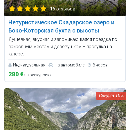
16 отзывов
Нетуристическое Скадарское озеро и
Боко-Которская бухта с высоты
Душевная, вкусная и запоминающаяся поездка по
природным местам и деревушкам + прогулка на
катере.
Индивидуальная
На автомобиле
8 часов
280 €
за экскурсию
10%