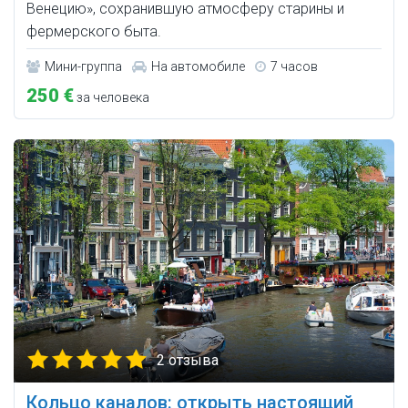
Венецию», сохранившую атмосферу старины и
фермерского быта.
Мини-группа
На автомобиле
7 часов
250 €
за человека
2 отзыва
Кольцо каналов: открыть настоящий