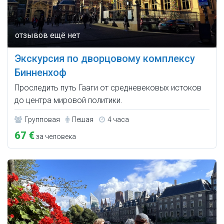
Экскурсия по дворцовому комплексу
Бинненхоф
Проследить путь Гааги от средневековых истоков
до центра мировой политики.
Групповая
Пешая
4 часа
67 €
за человека