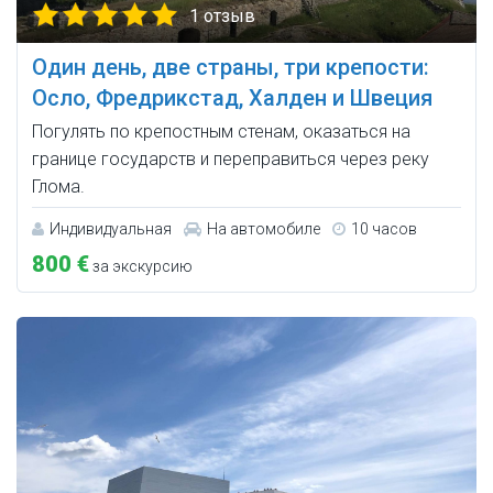
1 отзыв
Один день, две страны, три крепости:
Осло, Фредрикстад, Халден и Швеция
Погулять по крепостным стенам, оказаться на
границе государств и переправиться через реку
Глома.
Индивидуальная
На автомобиле
10 часов
800 €
за экскурсию