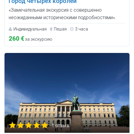
Город четырёх королей
«Замечательная экскурсия с совершенно
неожиданными историческими подробностями».
Индивидуальная
Пешая
3 часа
260 €
за экскурсию
1 отзыв