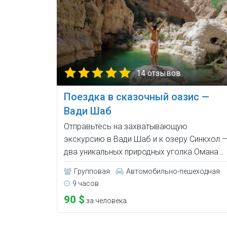
14 отзывов
Поездка в сказочный оазис —
Вади Шаб
Отправьтесь на захватывающую
экскурсию в Вади Шаб и к озеру Синкхол 
два уникальных природных уголка Омана…
Групповая
Автомобильно-пешеходная
9 часов
90 $
за человека