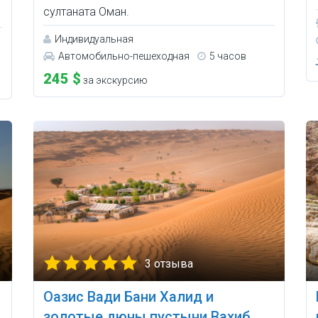
султаната Оман.
Индивидуальная
Автомобильно-пешеходная
5 часов
245 $
за экскурсию
3 отзыва
Оазис Вади Бани Халид и
золотые дюны пустыни Вахиб