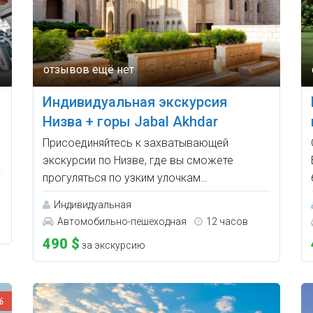
Индивидуальная экскурсия
Низва + горы Jabal Akhdar
Присоединяйтесь к захватывающей
экскурсии по Низве, где вы сможете
прогуляться по узким улочкам…
Индивидуальная
Автомобильно-пешеходная
12 часов
490 $
за экскурсию
%