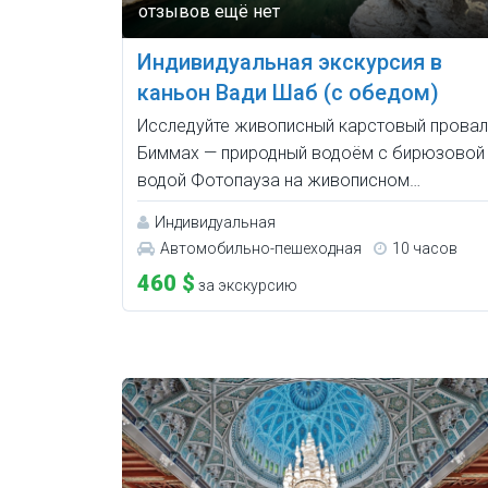
Индивидуальная экскурсия в
каньон Вади Шаб (с обедом)
Исследуйте живописный карстовый провал
Биммах — природный водоём с бирюзовой
водой Фотопауза на живописном…
Индивидуальная
Автомобильно-пешеходная
10 часов
460 $
за экскурсию