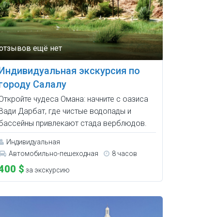
Индивидуальная экскурсия по
городу Салалу
Откройте чудеса Омана: начните с оазиса
Вади Дарбат, где чистые водопады и
бассейны привлекают стада верблюдов.
Индивидуальная
Автомобильно-пешеходная
8 часов
400 $
за экскурсию