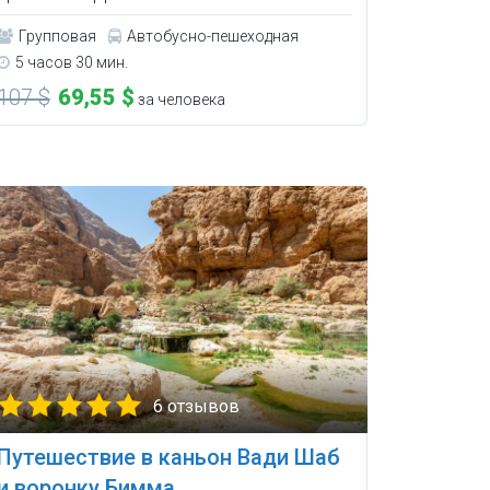
Групповая
Автобусно-пешеходная
5 часов 30 мин.
107 $
69,55 $
за человека
6 отзывов
Путешествие в каньон Вади Шаб
и воронку Бимма