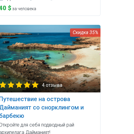
40 $
за человека
35%
4 отзыва
Путешествие на острова
Дайманият со снорклингом и
барбекю
Откройте для себя подводный рай
архипелага Дайманият!