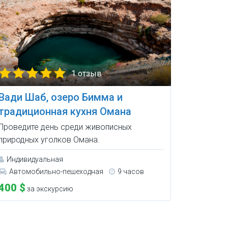
1 отзыв
Вади Шаб, озеро Бимма и
традиционная кухня Омана
Проведите день среди живописных
природных уголков Омана.
Индивидуальная
Автомобильно-пешеходная
9 часов
400 $
за экскурсию