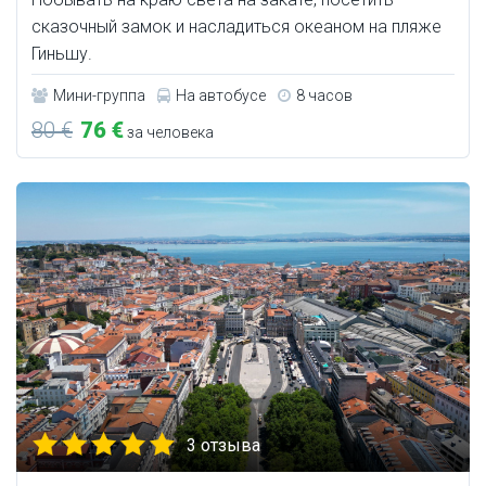
сказочный замок и насладиться океаном на пляже
Гиньшу.
Мини-группа
На автобусе
8 часов
80 €
76 €
за человека
3 отзыва