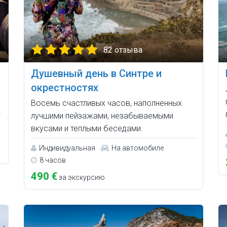
82 отзыва
Душевный день в Синтре и
окрестностях
Восемь счастливых часов, наполненных
лучшими пейзажами, незабываемыми
вкусами и теплыми беседами.
Индивидуальная
На автомобиле
8 часов
490 €
за экскурсию