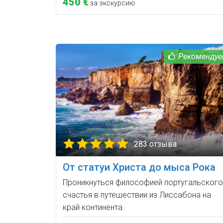
450 €
за экскурсию
283 отзыва
От статуи Христа до мыса Рока
Проникнуться философией португальского
счастья в путешествии из Лиссабона на
край континента.