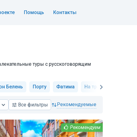
роекте
Помощь
Контакты
 увлекательные туры с русскоговорящим
он Белень
Порту
Фатима
На трамвае
Истори
рекомендуемые
Все
фильтры