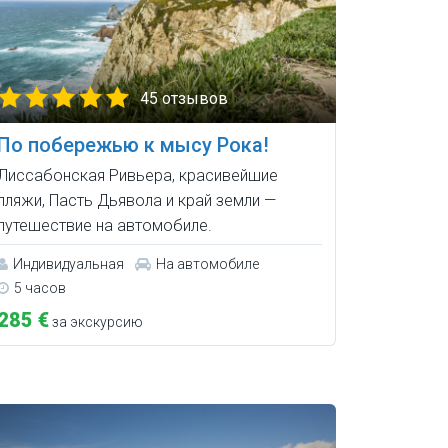
45 отзывов
По побережью к мысу Рока!
Лиссабонская Ривьера, красивейшие
пляжи, Пасть Дьявола и край земли —
путешествие на автомобиле.
Индивидуальная
На автомобиле
5 часов
285 €
за экскурсию