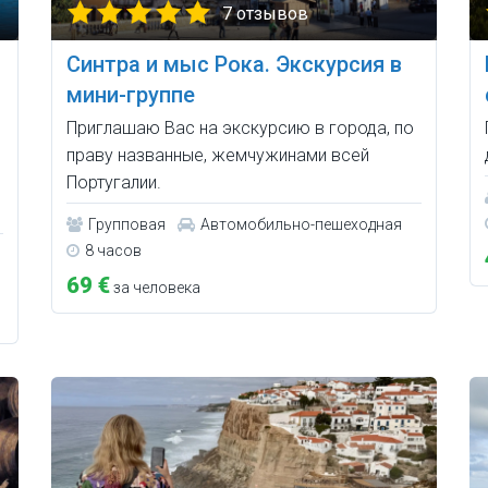
7 отзывов
Синтра и мыс Рока. Экскурсия в
мини-группе
Приглашаю Вас на экскурсию в города, по
праву названные, жемчужинами всей
Португалии.
Групповая
Автомобильно-пешеходная
8 часов
69 €
за человека