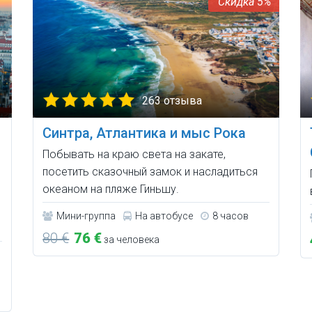
5%
263 отзыва
Синтра, Атлантика и мыс Рока
Побывать на краю света на закате,
посетить сказочный замок и насладиться
океаном на пляже Гиньшу.
Мини-группа
На автобусе
8 часов
80 €
76 €
за человека