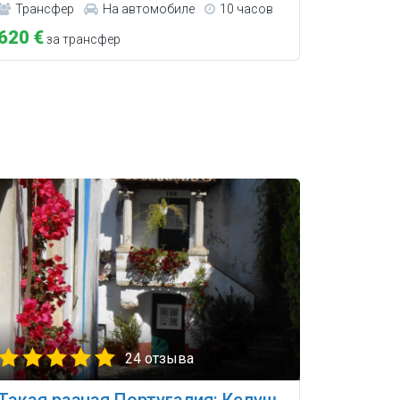
Трансфер
На автомобиле
10 часов
620 €
за трансфер
24 отзыва
Такая разная Португалия: Келуш,