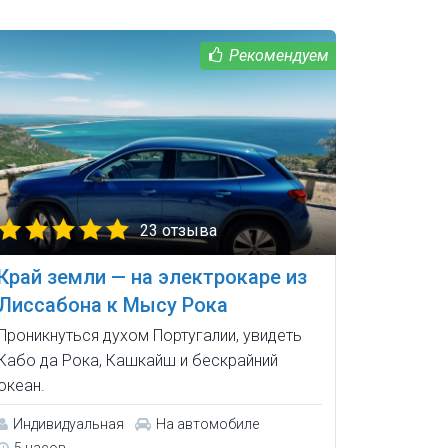
23 отзыва
Край земли — на электрокаре из
Лиссабона к Мысу Рока
Проникнуться духом Португалии, увидеть
Кабо да Рока, Кашкайш и бескрайний
океан.
Индивидуальная
На автомобиле