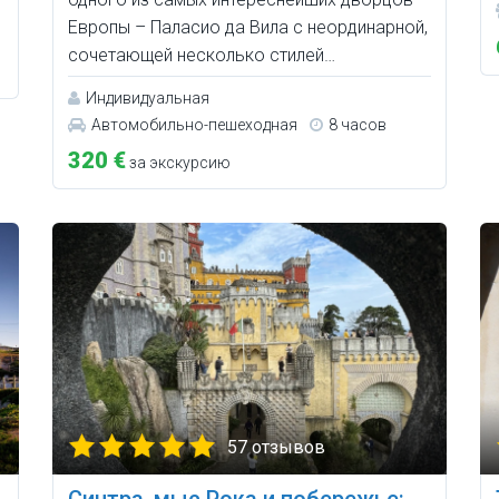
Европы – Паласио да Вила с неординарной,
сочетающей несколько стилей…
Индивидуальная
Автомобильно-пешеходная
8 часов
320 €
за экскурсию
57 отзывов
Синтра, мыс Рока и побережье: