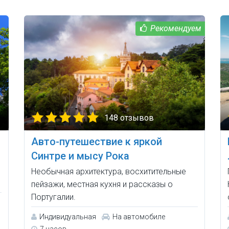
148 отзывов
Авто-путешествие к яркой
Синтре и мысу Рока
Необычная архитектура, восхитительные
пейзажи, местная кухня и рассказы о
Португалии.
Индивидуальная
На автомобиле