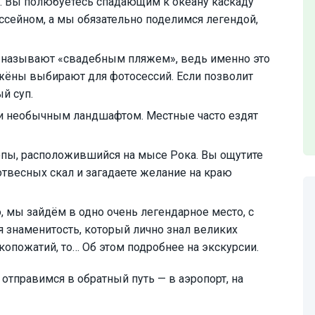
а. Вы полюбуетесь спадающим к океану каскаду
сейном, а мы обязательно поделимся легендой,
у называют «свадебным пляжем», ведь именно это
жёны выбирают для фотосессий. Если позволит
й суп.
и необычным ландшафтом. Местные часто ездят
пы, расположившийся на мысе Рока. Вы ощутите
отвесных скал и загадаете желание на краю
, мы зайдём в одно очень легендарное место, с
 знаменитость, который лично знал великих
копожатий, то… Об этом подробнее на экскурсии.
отправимся в обратный путь — в аэропорт, на