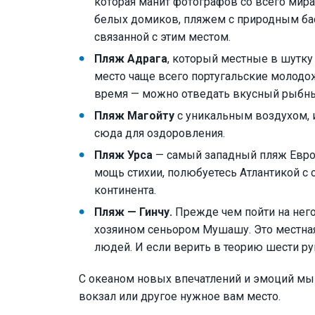
которая манит фотографов со всего мир
белых домиков, пляжем с природным бас
связанной с этим местом.
Пляж Адрага
, который местные в шутк
место чаще всего португальские молодо
время — можно отведать вкусный рыбны
Пляж Магойту
с уникальным воздухом, 
сюда для оздоровления.
Пляж Урса
— самый западный пляж Евро
мощь стихии, полюбуетесь Атлантикой с 
континента.
Пляж — Гинчу.
Прежде чем пойти на него
хозяином сеньором Мушашу. Это местная
людей. И если верить в теорию шести ру
С океаном новых впечатлений и эмоций мы 
вокзал или другое нужное вам место.