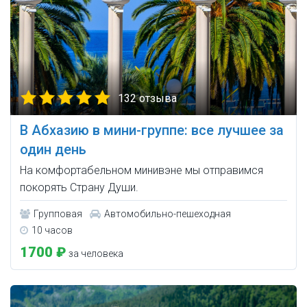
132 отзыва
В Абхазию в мини-группе: все лучшее за
один день
На комфортабельном минивэне мы отправимся
покорять Страну Души.
Групповая
Автомобильно-пешеходная
10 часов
1700 ₽
за человека